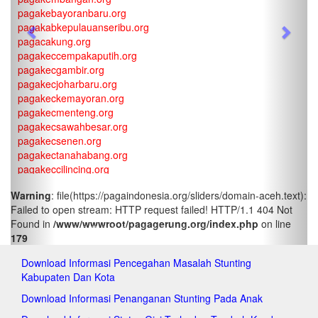
pagakebayoranbaru.org
pagakabkepulauanseribu.org
Previous
Next
pagacakung.org
pagakeccempakaputih.org
pagakecgambir.org
pagakecjoharbaru.org
pagakeckemayoran.org
pagakecmenteng.org
pagakecsawahbesar.org
pagakecsenen.org
pagakectanahabang.org
pagakeccilincing.org
pagakeckelapagading.org
Warning
: file(https://pagaindonesia.org/sliders/domain-aceh.text):
pagakeckoja.org
Failed to open stream: HTTP request failed! HTTP/1.1 404 Not
pagakecpademangan.org
Found in
/www/wwwroot/pagagerung.org/index.php
on line
pagakecpenjaringan.org
179
pagakectanjungpriok.org
pagakeccakung.org
Download Informasi Pencegahan Masalah Stunting
pagakeccipayung.org
Kabupaten Dan Kota
pagakecciracas.org
pagakecdurensawit.org
Download Informasi Penanganan Stunting Pada Anak
pagakecjatinegara.org