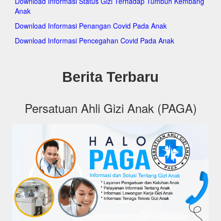
Download Informasi Status Gizi Terhadap Tumbuh Kembang
pagakeckramatjati.org
Anak
pagakecmakasar.org
pagakecmatraman.org
Download Informasi Penangan Covid Pada Anak
pagakecpasarrebo.org
Download Informasi Pencegahan Covid Pada Anak
pagakecpulogadung.org
pagakeccilandak.org
pagakeckepulauanseribuselatan.org
pagakeckepulauanseribuutara.org
Berita Terbaru
pagakeckembangan.org
pagakecpalmerah.org
pagakeckalideres.org
Persatuan Ahli Gizi Anak (PAGA)
pagakeckebonjeruk.org
pagakectambora.org
pagakectamansari.org
pagakecgrogolpetamburan.org
pagakeccengkareng.org
pagakectebet.org
pagakecsetiabudi.org
pagakecpesanggrahan.org
pagakecpasarminggu.org
pagakecpancoran.org
pagakecmampangprapatan.org