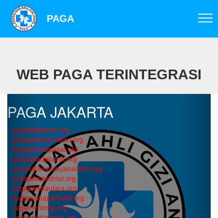
PAGA
WEB PAGA TERINTEGRASI
PAGA JAKARTA
pagadkijakarta.org
pagajakartaselatan.org
pagajakartapusat.org
pagajakartabarat.org
pagakabkepulauanseribu.org
pagajakartatimur.org
pagajakartautara.org
pagapulaupramuka.org
pagamenteng.org
pagakembangan.org