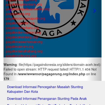
pagakebayoranbaru.org
pagakabkepulauanseribu.org
Previous
Next
pagacakung.org
pagakeccempakaputih.org
pagakecgambir.org
pagakecjoharbaru.org
pagakeckemayoran.org
pagakecmenteng.org
pagakecsawahbesar.org
pagakecsenen.org
pagakectanahabang.org
pagakeccilincing.org
pagakeckelapagading.org
Warning
: file(https://pagaindonesia.org/sliders/domain-aceh.text):
pagakeckoja.org
Failed to open stream: HTTP request failed! HTTP/1.1 404 Not
pagakecpademangan.org
Found in
/www/wwwroot/pagagerung.org/index.php
on line
pagakecpenjaringan.org
179
pagakectanjungpriok.org
pagakeccakung.org
Download Informasi Pencegahan Masalah Stunting
pagakeccipayung.org
Kabupaten Dan Kota
pagakecciracas.org
pagakecdurensawit.org
Download Informasi Penanganan Stunting Pada Anak
pagakecjatinegara.org