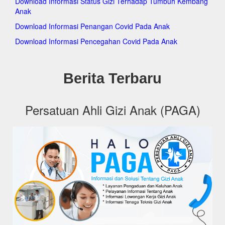
Download Informasi Status Gizi Terhadap Tumbuh Kembang
pagakeckramatjati.org
Anak
pagakecmakasar.org
pagakecmatraman.org
Download Informasi Penangan Covid Pada Anak
pagakecpasarrebo.org
Download Informasi Pencegahan Covid Pada Anak
pagakecpulogadung.org
pagakeccilandak.org
pagakeckepulauanseribuselatan.org
pagakeckepulauanseribuutara.org
Berita Terbaru
pagakeckembangan.org
pagakecpalmerah.org
pagakeckalideres.org
Persatuan Ahli Gizi Anak (PAGA)
pagakeckebonjeruk.org
pagakectambora.org
pagakectamansari.org
pagakecgrogolpetamburan.org
pagakeccengkareng.org
pagakectebet.org
pagakecsetiabudi.org
pagakecpesanggrahan.org
pagakecpasarminggu.org
pagakecpancoran.org
pagakecmampangprapatan.org